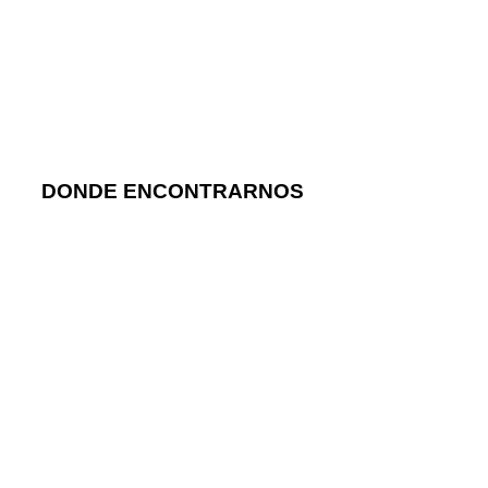
DONDE ENCONTRARNOS
Calle de Jaime el Conquistador, 3, 28045 –
Madrid, España
Av. de la Ciudad de Barcelona, 101, 28007 –
Madrid, España
Teléfono: +34 91 468 44 27
Móvil / Urgencias: 636 336 833
E-mail: contacto@clinicareinoanimal.es