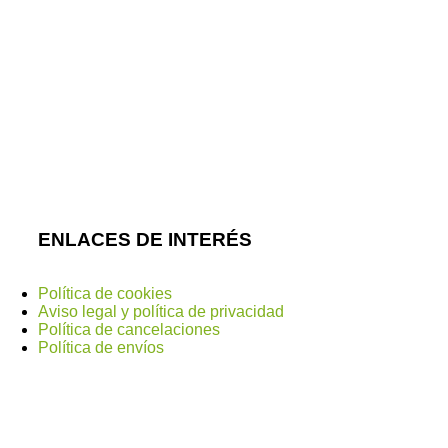
cuentan con un equipo de profesionales, con una
gran experiencia, está preparado para atender a tu
mascota en cualquier situación. Contamos con
tienda especializada donde encontraras lo mejor
para tu mascota. Realiza nuestra visita virtual y
conocemos.
ENLACES DE INTERÉS
Política de cookies
Aviso legal y política de privacidad
Política de cancelaciones
Política de envíos
Métodos de Pago