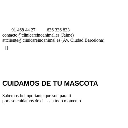
91 468 44 27
636 336 833
contacto@clinicareinoanimal.es (Jaime)
attcliente@clinicareinoanimal.es (Av. Ciudad Barcelona)
Menú
CUIDAMOS DE TU MASCOTA
Sabemos lo importante que son para ti
por eso cuidamos de ellas en todo momento