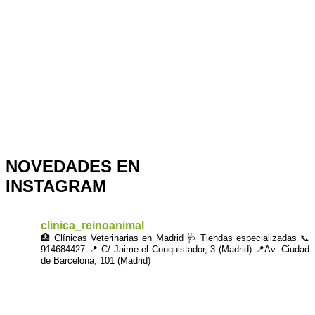
CLICK AQUÍ PARA VISITA VIRTUAL
DE NUESTRA CLÍNICA
NOVEDADES EN
INSTAGRAM
clinica_reinoanimal
🏥 Clínicas Veterinarias en Madrid
🩺 Tiendas especializadas 📞
914684427
📍 C/ Jaime el Conquistador, 3 (Madrid)
📍Av. Ciudad
de Barcelona, 101 (Madrid)