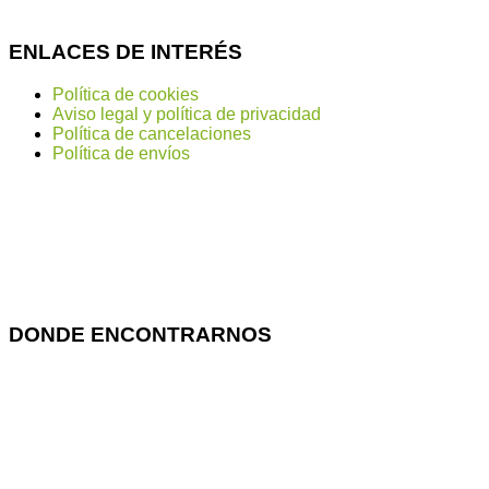
ENLACES DE INTERÉS
Política de cookies
Aviso legal y política de privacidad
Política de cancelaciones
Política de envíos
Métodos de Pago
DONDE ENCONTRARNOS
Calle de Jaime el Conquistador, 3, 28045 – Madrid,
España
Av. de la Ciudad de Barcelona, 101, 28007 – Madrid,
España