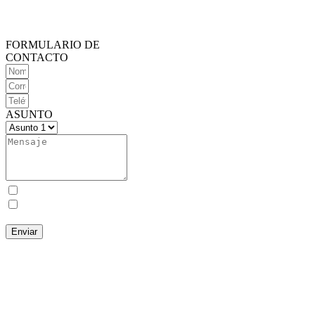
FORMULARIO DE
CONTACTO
ASUNTO
Acepto la Política de Protección de Privacidad
Autorizo almacenar mis datos personales para proporcionarme
información de los productos y servicios.
Enviar