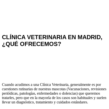
CLÍNICA VETERINARIA EN MADRID,
¿QUÉ OFRECEMOS?
No solo a las personas nos disgusta acudir al médico, a
nuestras mascotas no les hace ninguna gracia. Además
acudir a una clínica veterinaria en Madrid suele ser un tanto
molesto por el aparcamiento o el metro y las mascotas. Por
esta razón nuestros centros intentan que este proceso sea lo
más ameno posible.
Cuando acudimos a una Clínica Veterinaria, generalmente es por
cuestiones rutinarias de nuestras mascotas (Vacunaciones, revisiones
periódicas, patologías, enfermedades o dolencias) que queremos
tratarles, pero que en la mayoría de los casos son habituales y suelen
llevar un diagnóstico, tratamiento y cuidados estándares.